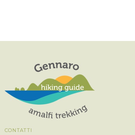
G
A
Z
I
O
N
E
CONTATTI