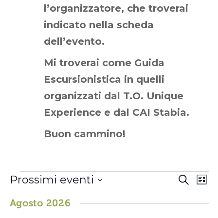
l’organizzatore, che troverai
indicato nella scheda
dell’evento.
Mi troverai come Guida
Escursionistica in quelli
organizzati dal T.O. Unique
Experience e dal CAI Stabia.
Buon cammino!
EVENTI
E
E
Prossimi eventi
C
L
V
e
V
S
i
r
E
E
E
Agosto 2026
s
c
L
N
t
N
E
a