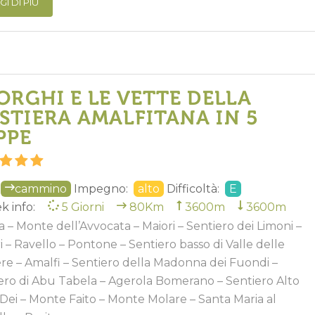
GI DI PIÙ
BORGHI E LE VETTE DELLA
STIERA AMALFITANA IN 5
PPE
cammino
Impegno:
alto
Difficoltà:
E
k info:
5 Giorni
80Km
3600m
3600m
a – Monte dell’Avvocata – Maiori – Sentiero dei Limoni –
i – Ravello – Pontone – Sentiero basso di Valle delle
ere – Amalfi – Sentiero della Madonna dei Fuondi –
ero di Abu Tabela – Agerola Bomerano – Sentiero Alto
 Dei – Monte Faito – Monte Molare – Santa Maria al