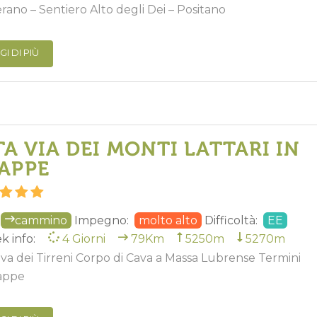
ano – Sentiero Alto degli Dei – Positano
GI DI PIÙ
TA VIA DEI MONTI LATTARI IN
TAPPE
cammino
Impegno:
molto alto
Difficoltà:
EE
k info:
4 Giorni
79Km
5250m
5270m
va dei Tirreni Corpo di Cava a Massa Lubrense Termini
tappe