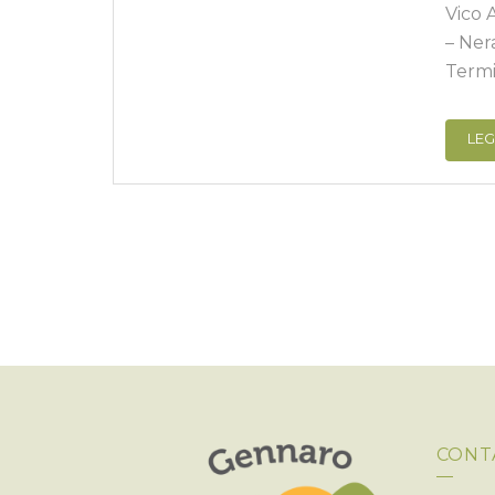
Vico 
– Ner
Termi
LEG
CONT