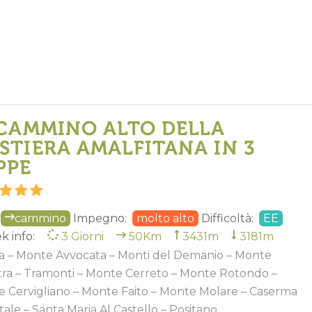
 CAMMINO ALTO DELLA
STIERA AMALFITANA IN 3
PPE
cammino
Impegno:
molto alto
Difficoltà:
EE
k info:
3 Giorni
50Km
3431m
3181m
a – Monte Avvocata – Monti del Demanio – Monte
tra – Tramonti – Monte Cerreto – Monte Rotondo –
 Cervigliano – Monte Faito – Monte Molare – Caserma
tale – Santa Maria Al Castello – Positano