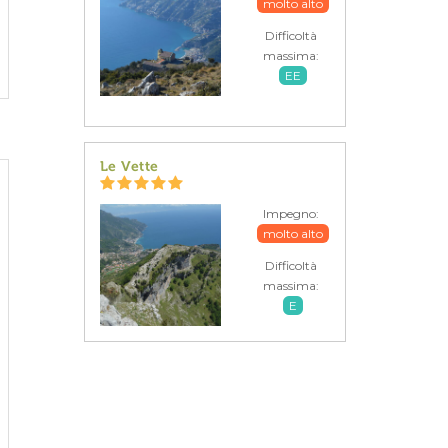
molto alto
Difficoltà
massima:
EE
Le Vette
Impegno:
molto alto
Difficoltà
massima:
E