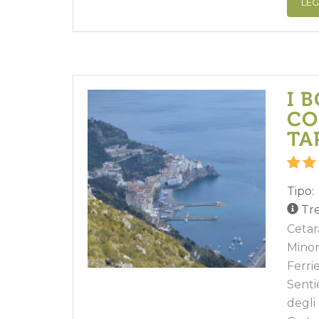
LEG
I 
CO
TA
Tipo:
Tre
Cetar
Minor
Ferri
Senti
degli