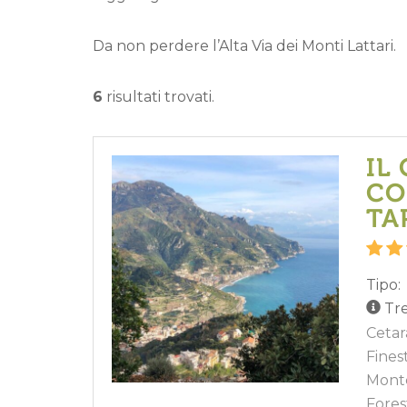
Da non perdere l’Alta Via dei Monti Lattari.
6
risultati trovati.
IL
CO
TA
Tipo:
Tre
Cetar
Fines
Monte
Fores