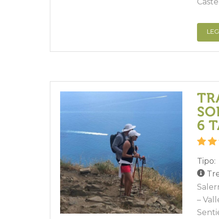
Caste
LEG
TR
SO
6 
Tipo:
Tre
Saler
– Val
Senti