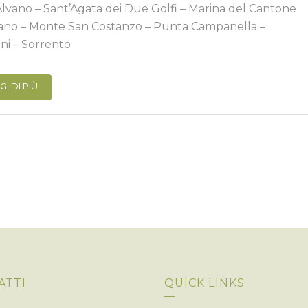
Alvano – Sant’Agata dei Due Golfi – Marina del Cantone
ano – Monte San Costanzo – Punta Campanella –
ni – Sorrento
GI DI PIÙ
ATTI
QUICK LINKS