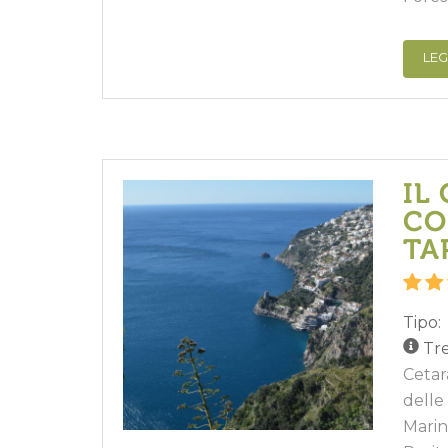
LEG
IL
CO
TA
Tipo:
Tre
Cetara
delle
Marin