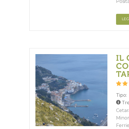
Posit
LEG
IL
CO
TA
Tipo:
Tre
Cetar
Minori
Ferri