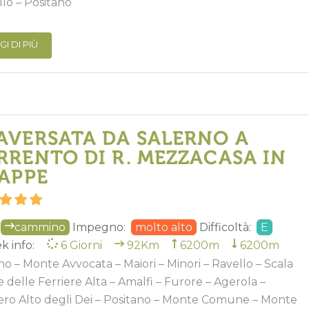
llo – Positano
GI DI PIÙ
AVERSATA DA SALERNO A
RRENTO DI R. MEZZACASA IN
TAPPE
cammino
Impegno:
molto alto
Difficoltà:
E
k info:
6 Giorni
92Km
6200m
6200m
no – Monte Avvocata – Maiori – Minori – Ravello – Scala
le delle Ferriere Alta – Amalfi – Furore – Agerola –
ero Alto degli Dei – Positano – Monte Comune – Monte