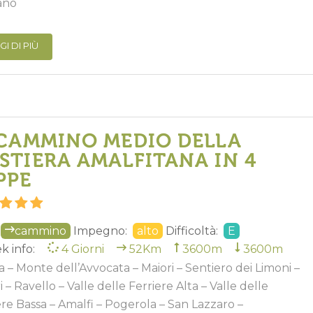
ano
GI DI PIÙ
 CAMMINO MEDIO DELLA
STIERA AMALFITANA IN 4
PPE
cammino
Impegno:
alto
Difficoltà:
E
k info:
4 Giorni
52Km
3600m
3600m
a – Monte dell’Avvocata – Maiori – Sentiero dei Limoni –
 – Ravello – Valle delle Ferriere Alta – Valle delle
ere Bassa – Amalfi – Pogerola – San Lazzaro –