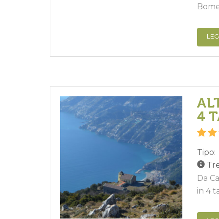
Bomer
LEG
AL
4 
Tipo:
Tre
Da Ca
in 4 