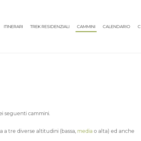
ITINERARI
TREK RESIDENZIALI
CAMMINI
CALENDARIO
C
dei seguenti cammini.
 a tre diverse altitudini (bassa,
media
o alta) ed anche