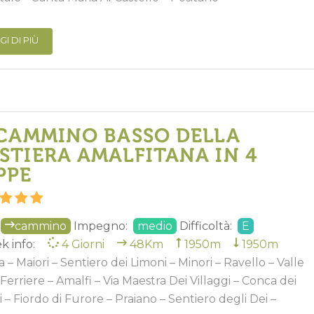
GI DI PIÙ
 CAMMINO BASSO DELLA
STIERA AMALFITANA IN 4
PPE
cammino
Impegno:
medio
Difficoltà:
E
k info:
4 Giorni
48Km
1950m
1950m
 – Maiori – Sentiero dei Limoni – Minori – Ravello – Valle
 Ferriere – Amalfi – Via Maestra Dei Villaggi – Conca dei
i – Fiordo di Furore – Praiano – Sentiero degli Dei –