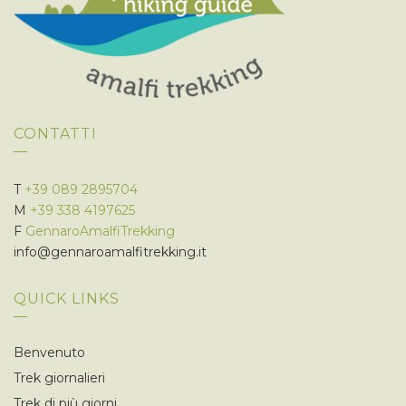
CONTATTI
T
+39 089 2895704
M
+39 338 4197625
F
GennaroAmalfiTrekking
info@gennaroamalfitrekking.it
QUICK LINKS
Benvenuto
Trek giornalieri
Trek di più giorni