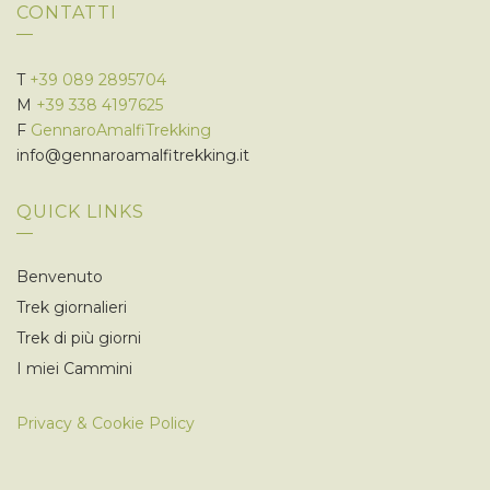
CONTATTI
O
N
E
T
+39 089 2895704
M
+39 338 4197625
F
GennaroAmalfiTrekking
info@gennaroamalfitrekking.it
QUICK LINKS
Benvenuto
Trek giornalieri
Trek di più giorni
I miei Cammini
Privacy & Cookie Policy