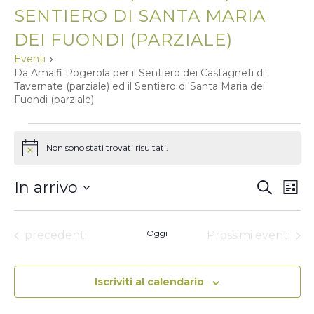
SENTIERO DI SANTA MARIA
DEI FUONDI (PARZIALE)
Eventi
Da Amalfi Pogerola per il Sentiero dei Castagneti di
Tavernate (parziale) ed il Sentiero di Santa Maria dei
Fuondi (parziale)
EVENTI
Non sono stati trovati risultati.
N
o
t
E
E
In arrivo
C
i
L
V
c
e
V
S
i
e
r
E
E
E
s
c
L
N
t
N
Eventi
Oggi
precedenti
Prossimi eventi
E
a
T
a
Z
T
O
I
I
V
O
Iscriviti al calendario
N
R
I
A
I
S
L