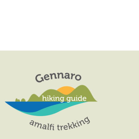
T
A
C
D
E
E
A
N
T
R
A
A
C
.
V
A
I
E
G
V
A
Z
I
I
S
O
T
N
E
E
N
A
V
I
G
A
Z
I