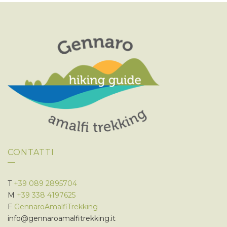
Z
I
I
S
O
T
N
E
E
N
A
V
I
G
A
Z
I
CONTATTI
O
N
E
T
+39 089 2895704
M
+39 338 4197625
F
GennaroAmalfiTrekking
info@gennaroamalfitrekking.it