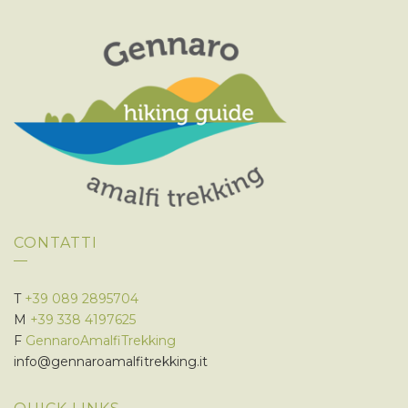
S
O
T
N
E
E
N
A
V
I
G
A
Z
I
CONTATTI
O
N
E
T
+39 089 2895704
M
+39 338 4197625
F
GennaroAmalfiTrekking
info@gennaroamalfitrekking.it