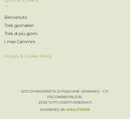
QUICK LINKS
Benvenuto
Trek giornalieri
Trek di più giorni
I miei Cammini
Privacy & Cookie Policy
SITO DI PROPRIETÀ DI PISACANE GENNARO - C.F.
PSCGNR69D15L323L
2023 TUTTI I DIRITTI RISERVATI
POWERED BY
AMALFIWEB
Italiano