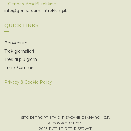
F
GennaroAmalfiTrekking
info@gennaroamalfitrekking.it
QUICK LINKS
Benvenuto
Trek giornalieri
Trek di più giorni
I miei Cammini
Privacy & Cookie Policy
SITO DI PROPRIETÀ DI PISACANE GENNARO - C.F.
PSCGNR69D15L323L
2023 TUTTI I DIRITTI RISERVATI