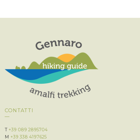
I
E
G
V
A
Z
I
I
S
O
T
N
E
E
N
A
V
I
G
A
Z
I
CONTATTI
O
N
E
T
+39 089 2895704
M
+39 338 4197625