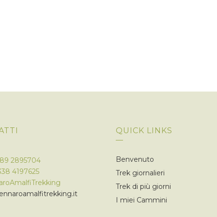
ATTI
QUICK LINKS
Benvenuto
089 2895704
338 4197625
Trek giornalieri
roAmalfiTrekking
Trek di più giorni
nnaroamalfitrekking.it
I miei Cammini