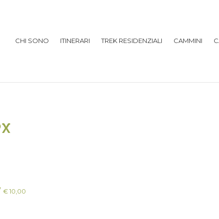
CHI SONO
ITINERARI
TREK RESIDENZIALI
CAMMINI
C
PX
”
€ 10,00