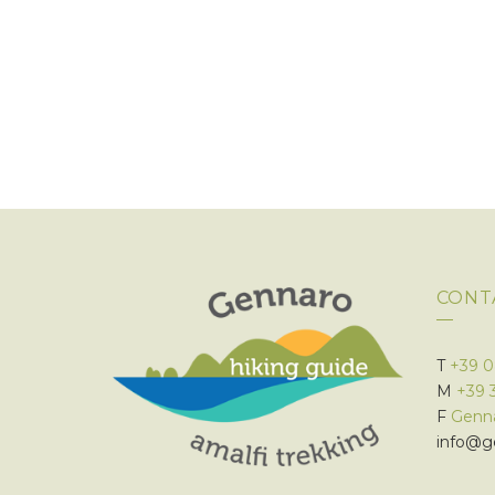
CONT
T
+39 
M
+39 
F
Genna
info@ge