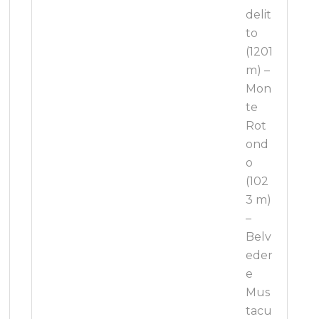
delit
to
(1201
m) –
Mon
te
Rot
ond
o
(102
3 m)
–
Belv
eder
e
Mus
tacu