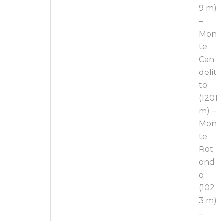
9 m)
–
Mon
te
Can
delit
to
(1201
m) –
Mon
te
Rot
ond
o
(102
3 m)
–