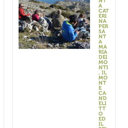
NT
A
CAT
ERI
NA
PER
SA
NT
A
MA
RIA
DEI
MO
NTI
, IL
MO
NT
E
CA
ND
ELI
TT
O
ED
IL