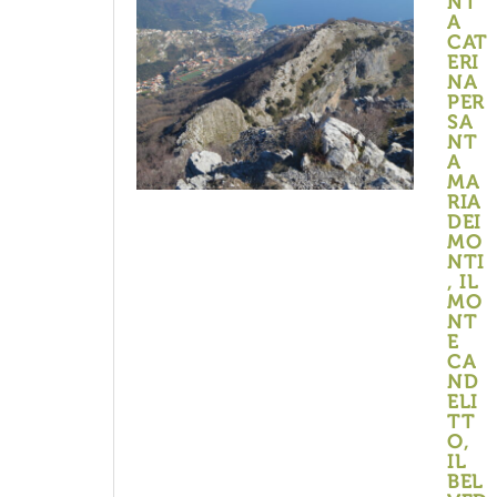
NT
A
CAT
ERI
NA
PER
SA
NT
A
MA
RIA
DEI
MO
NTI
, IL
MO
NT
E
CA
ND
ELI
TT
O,
IL
BEL