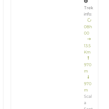
Trek
info:
08h
00
13.5
Km
970
m
970
m
Scal
a