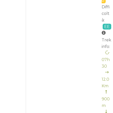
o
Diffi
colt
à:
EE
Trek
info:
07h
30
12.0
Km
900
m