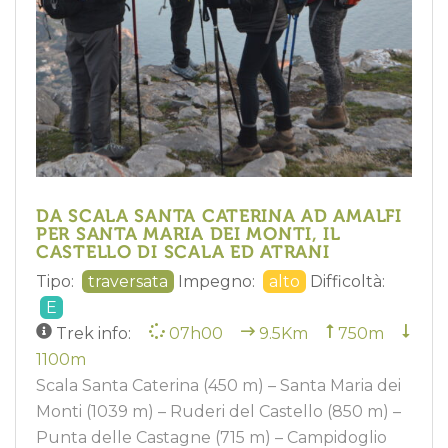
DA SCALA SANTA CATERINA AD AMALFI
PER SANTA MARIA DEI MONTI, IL
CASTELLO DI SCALA ED ATRANI
Tipo:
traversata
Impegno:
alto
Difficoltà:
E
Trek info:
07h00
9.5Km
750m
1100m
Scala Santa Caterina (450 m) – Santa Maria dei
Monti (1039 m) – Ruderi del Castello (850 m) –
Punta delle Castagne (715 m) – Campidoglio