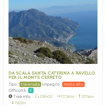
DA SCALA SANTA CATERINA A RAVELLO
PER IL MONTE CERRETO
Tipo:
traversata
Impegno:
molto alto
Difficoltà:
E
Trek info:
09h00
17.3Km
1074m
1163m