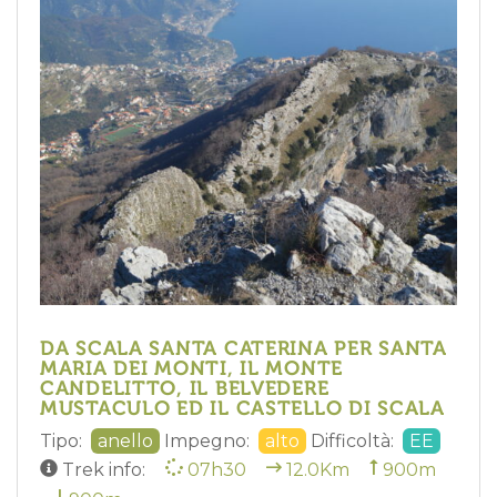
DA SCALA SANTA CATERINA PER SANTA
MARIA DEI MONTI, IL MONTE
CANDELITTO, IL BELVEDERE
MUSTACULO ED IL CASTELLO DI SCALA
Tipo:
anello
Impegno:
alto
Difficoltà:
EE
Trek info:
07h30
12.0Km
900m