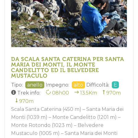
DA SCALA SANTA CATERINA PER SANTA
MARIA DEI MONTI, IL MONTE
CANDELITTO ED IL BELVEDERE
MUSTACULO
Tipo:
anello
Impegno:
alto
Difficoltà:
E
Trek info:
08h00
13.5Km
970m
970m
Scala Santa Caterina (450 m) – Santa Maria dei
Monti (1039 m) – Monte Candelitto (1201 m) –
Monte Rotondo (1023 m) – Belvedere
Mustaculo (1005 m) – Santa Maria dei Monti