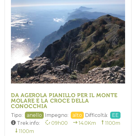
DA AGEROLA PIANILLO PER IL MONTE
MOLARE E LA CROCE DELLA
CONOCCHIA
Tipo:
anello
Impegno:
alto
Difficoltà:
EE
Trek info:
09h00
14.0Km
1100m
1100m