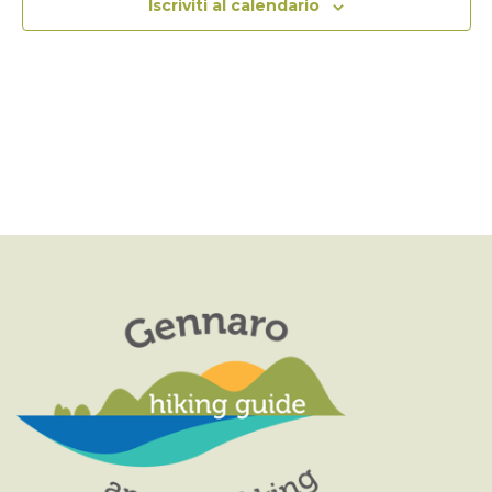
I
N
Iscriviti al calendario
A
V
I
G
A
Z
I
O
N
E