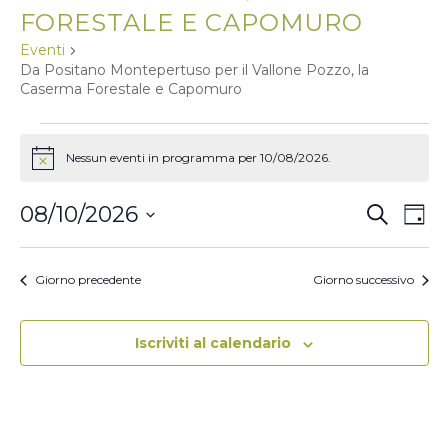
FORESTALE E CAPOMURO
Eventi
Da Positano Montepertuso per il Vallone Pozzo, la
Caserma Forestale e Capomuro
EVENTI
FOR
Nessun eventi in programma per 10/08/2026.
N
10/08/2026
o
t
E
E
08/10/2026
C
i
G
V
c
e
V
S
i
e
r
E
E
E
o
c
L
N
r
N
Giorno precedente
Giorno successivo
E
a
T
n
Z
T
O
o
I
I
V
O
Iscriviti al calendario
N
R
I
A
I
S
L
T
A
C
D
E
E
A
N
T