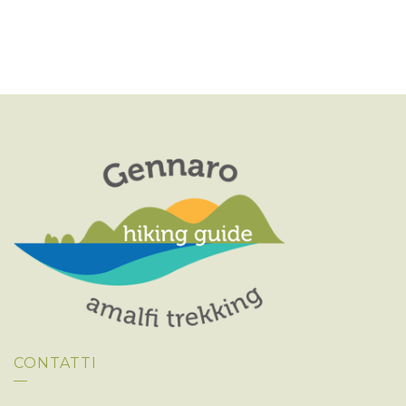
R
A
A
C
.
V
A
I
E
G
V
A
Z
I
I
S
O
T
N
E
E
N
A
V
I
G
A
Z
I
CONTATTI
O
N