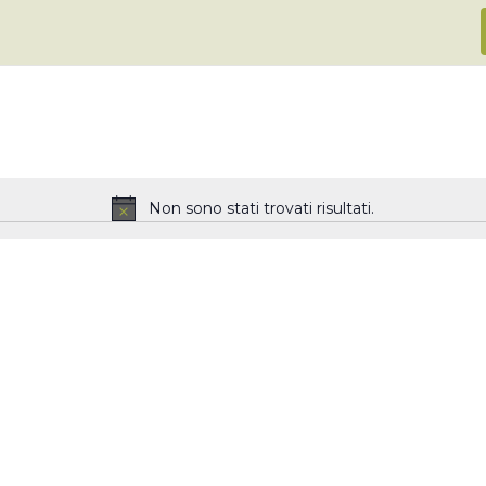
Non sono stati trovati risultati.
N
o
t
i
c
e