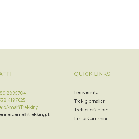
ATTI
QUICK LINKS
Benvenuto
089 2895704
338 4197625
Trek giornalieri
roAmalfiTrekking
Trek di più giorni
nnaroamalfitrekking.it
I miei Cammini