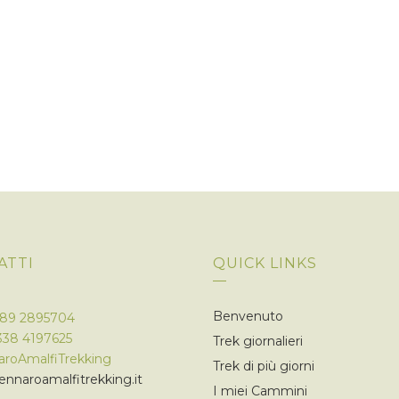
ATTI
QUICK LINKS
Benvenuto
089 2895704
338 4197625
Trek giornalieri
roAmalfiTrekking
Trek di più giorni
nnaroamalfitrekking.it
I miei Cammini