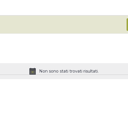
Non sono stati trovati risultati.
N
o
t
i
c
e