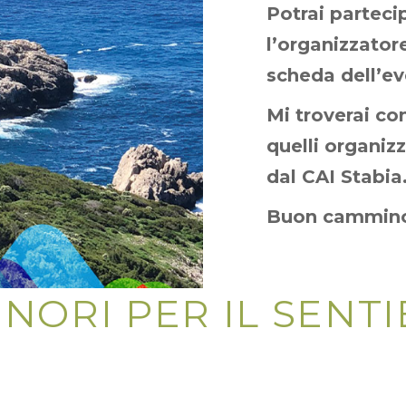
Potrai partec
l’organizzatore
scheda dell’ev
Mi troverai co
quelli organiz
dal CAI Stabia
Buon cammin
INORI PER IL SENT