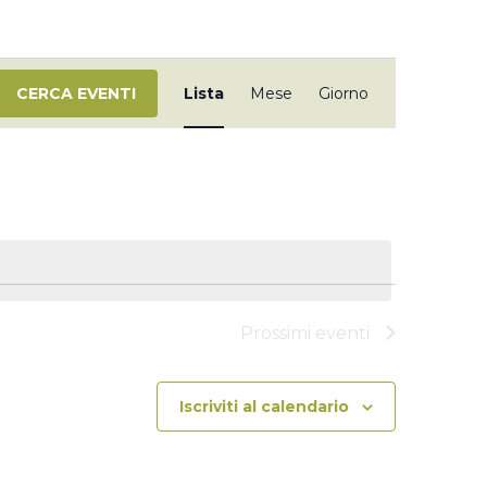
E
V
CERCA EVENTI
Lista
Mese
Giorno
E
N
T
O
V
I
S
T
E
N
Prossimi eventi
A
V
I
Iscriviti al calendario
G
A
Z
I