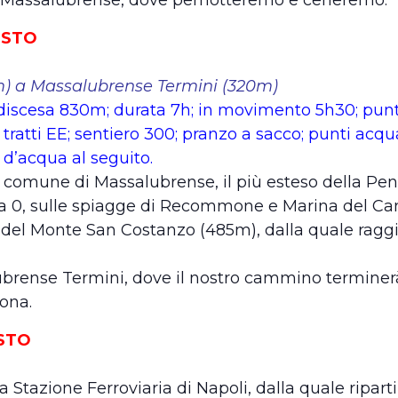
OSTO
) a Massalubrense Termini (320m)
discesa 830m; durata 7h; in movimento 5h30; punt
 tratti EE; sentiero 300; pranzo a sacco; punti acqu
 d’acqua al seguito.
 comune di Massalubrense, il più esteso della Peni
 0, sulle spiagge di Recommone e Marina del Cant
tta del Monte San Costanzo (485m), dalla quale ra
rense Termini, dove il nostro cammino terminer
ona.
STO
 Stazione Ferroviaria di Napoli, dalla quale ripart