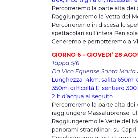
Percorreremo la parte alta dei
Raggiungeremo la Vetta del Mon
Percorreremo in discesa lo spe
spettacolari sull’intera Penisol
Ceneremo e pernotteremo a Vic
GIORNO 6 – GIOVEDI’ 28 AG
Tappa 5/6
Da Vico Equense Santa Maria A
Lunghezza 14km; salita 650m; 
350m; difficoltà E; sentiero 30
2 lt d’acqua al seguito.
Percorreremo la parte alta dei 
raggiungere Massalubrense, ul
Raggiungeremo le Vette del M
panorami straordinari su Capri e
Concluderemo questa tappa a 