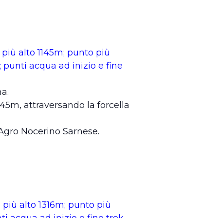
più alto 1145m; punto più
; punti acqua ad inizio e fine
na.
45m, attraversando la forcella
’Agro Nocerino Sarnese.
più alto 1316m; punto più
ti acqua ad inizio e fine trek,