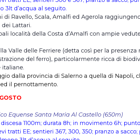
no 3lt d’acqua al seguito.
ni di Ravello, Scala, Amalfi ed Agerola raggiungen
dei Lattari.
pali località della Costa d’Amalfi con ampie vedu
lla Valle delle Ferriere (detta così per la presenz
trazione del ferro), particolarmente ricca di biodive
 italiane.
io dalla provincia di Salerno a quella di Napoli, 
ed il pernottamento.
 AGOSTO
ico Equense Santa Maria Al Castello (650m)
discesa 1100m; durata 8h; in movimento 6h; punto
vi tratti EE; sentieri 367, 300, 350; pranzo a sacco;
i almeno 3lt d’acqua al seguito.