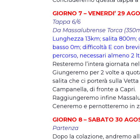
GIORNO 7 – VENERDI’ 29 AG
Tappa 6/6
Da Massalubrense Torca (350m
Lunghezza 13km; salita 800m; 
basso 0m; difficoltà E con brevi
percorso, necessari almeno 2 lt
Resteremo l’intera giornata nel
Giungeremo per 2 volte a quota
salita che ci porterà sulla Ve
Campanella, di fronte a Capri.
Raggiungeremo infine Massalub
Ceneremo e pernotteremo in z
GIORNO 8 – SABATO 30 AGO
Partenza
Dopo la colazione, andremo alla