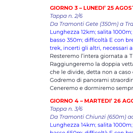
GIORNO 3 – LUNEDI’ 25 AGO
Tappa n. 2/6
Da Tramonti Gete (350m) a Tr
Lunghezza 12km; salita 1000m; 
basso 350m; difficoltà E con bre
trek, incerti gli altri, necessar
Resteremo l’intera giornata a T
Raggiungeremo la doppia vetta 
che le divide, detta non a caso
Godremo di panorami straordinar
Ceneremo e dormiremo sempre
GIORNO 4 – MARTEDI’ 26 A
Tappa n. 3/6
Da Tramonti Chiunzi (650m) ad
Lunghezza 14km; salita 1000m; 
basso 650m; difficoltà E con bre