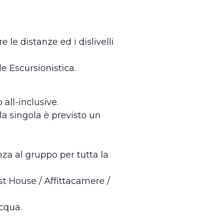
 le distanze ed i dislivelli
 Escursionistica.
all-inclusive.
la singola è previsto un
za al gruppo per tutta la
t House / Affittacamere /
acqua.