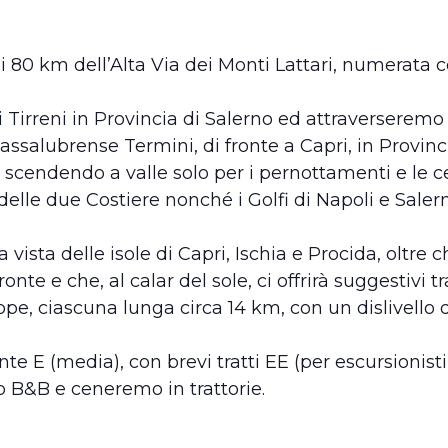
80 km dell’Alta Via dei Monti Lattari, numerata c
Tirreni in Provincia di Salerno ed attraverseremo 
ssalubrense Termini, di fronte a Capri, in Provinci
scendendo a valle solo per i pernottamenti e le c
elle due Costiere nonché i Golfi di Napoli e Salerno
a vista delle isole di Capri, Ischia e Procida, oltr
te e che, al calar del sole, ci offrirà suggestivi t
pe, ciascuna lunga circa 14 km, con un dislivello
te E (media), con brevi tratti EE (per escursionisti 
o B&B e ceneremo in trattorie.