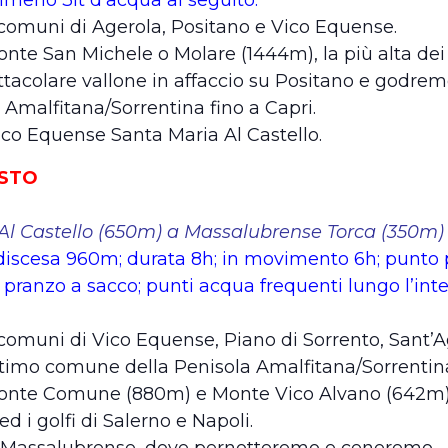
 comuni di Agerola, Positano e Vico Equense.
te San Michele o Molare (1444m), la più alta dei L
ttacolare vallone in affaccio su Positano e godre
a Amalfitana/Sorrentina fino a Capri.
o Equense Santa Maria Al Castello.
OSTO
l Castello (650m) a Massalubrense Torca (350m)
discesa 960m; durata 8h; in movimento 6h; punto 
0; pranzo a sacco; punti acqua frequenti lungo l’in
comuni di Vico Equense, Piano di Sorrento, Sant’A
timo comune della Penisola Amalfitana/Sorrentina
onte Comune (880m) e Monte Vico Alvano (642m) 
d i golfi di Salerno e Napoli.
Massalubrense, dove pernotteremo e ceneremo.