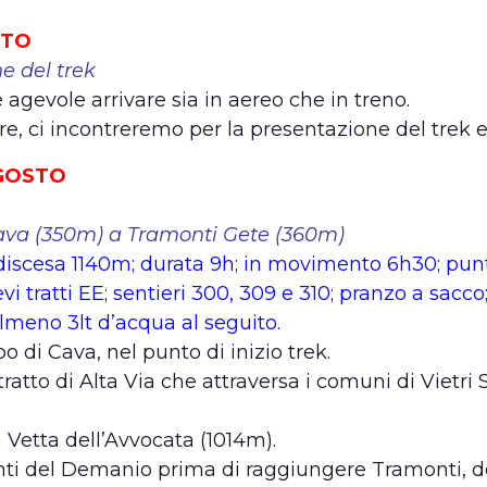
STO
e del trek
 agevole arrivare sia in aereo che in treno.
e, ci incontreremo per la presentazione del trek e
AGOSTO
Cava (350m) a Tramonti Gete (360m)
discesa 1140m; durata 9h; in movimento 6h30; punt
vi tratti EE; sentieri 300, 309 e 310; pranzo a sacco
i almeno 3lt d’acqua al seguito.
o di Cava, nel punto di inizio trek.
atto di Alta Via che attraversa i comuni di Vietri 
etta dell’Avvocata (1014m).
nti del Demanio prima di raggiungere Tramonti,