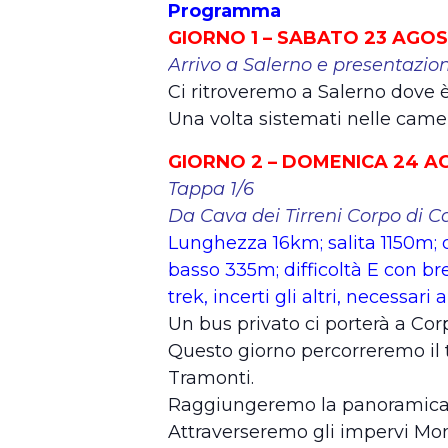
Programma
GIORNO 1 – SABATO 23 AGO
Arrivo a Salerno e presentazion
Ci ritroveremo a Salerno dove è
Una volta sistemati nelle camer
GIORNO 2 – DOMENICA 24 
Tappa 1/6
Da Cava dei Tirreni Corpo di 
Lunghezza 16km; salita 1150m; 
basso 335m; difficoltà E con bre
trek, incerti gli altri, necessar
Un bus privato ci porterà a Corp
Questo giorno percorreremo il tr
Tramonti.
Raggiungeremo la panoramica V
Attraverseremo gli impervi Mo