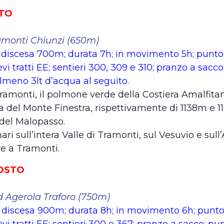
STO
amonti Chiunzi (650m)
discesa 700m; durata 7h; in movimento 5h; punto 
vi tratti EE; sentieri 300, 309 e 310; pranzo a sacco
i almeno 3lt d’acqua al seguito.
ramonti, il polmone verde della Costiera Amalfita
del Monte Finestra, rispettivamente di 1138m e 11
 del Malopasso.
i sull’intera Valle di Tramonti, sul Vesuvio e sull
 a Tramonti.
GOSTO
 Agerola Traforo (750m)
discesa 900m; durata 8h; in movimento 6h; punto 
vi tratti EE; sentieri 300 e 367; pranzo a sacco; pun