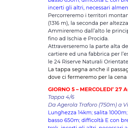
incerti gli altri, necessari alme
Percorreremo i territori monta
(1316 m), la seconda per altezza 
Ammireremo dall’alto le princi
fino ad Ischia e Procida.
Attraverseremo la parte alta de
cartiere ed una fabbrica per l’es
le 24 Riserve Naturali Orientate
La tappa segna anche il passagg
dove ci fermeremo per la cena 
GIORNO 5 – MERCOLEDI’ 27
Tappa 4/6
Da Agerola Traforo (750m) a V
Lunghezza 14km; salita 1000m; 
basso 650m; difficoltà E con bre
trek, incerti gli altri, necessar