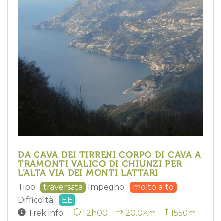
DA CAVA DEI TIRRENI CORPO DI CAVA A
TRAMONTI VALICO DI CHIUNZI PER
L’ALTA VIA DEI MONTI LATTARI
Tipo:
traversata
Impegno:
molto alto
Difficoltà:
EE
Trek info:
12h00
20.0Km
1550m