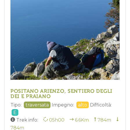
POSITANO ARIENZO, SENTIERO DEGLI
DEI E PRAIANO
Tipo:
traversata
Impegno:
alto
Difficoltà:
E
Trek info:
05h00
6.6Km
784m
784m