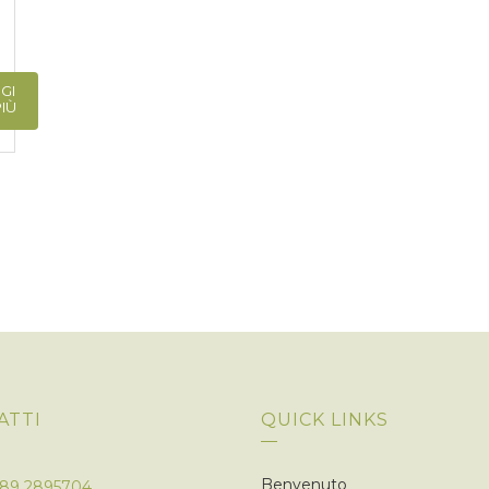
GI
PIÙ
ATTI
QUICK LINKS
Benvenuto
089 2895704