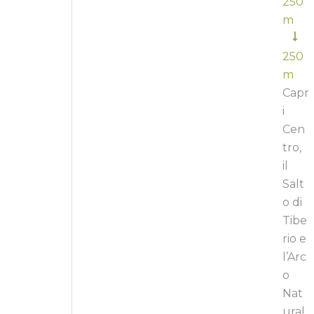
250
m
250
m
Capr
i
Cen
tro,
il
Salt
o di
Tibe
rio e
l’Arc
o
Nat
ural