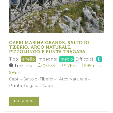
CAPRI MARINA GRANDE, SALTO DI
TIBERIO, ARCO NATURALE,
PIZZOLUNGO E PUNTA TRAGARA
Tipo:
anello
Impegno:
medio
Difficoltà:
E
Trek info:
05h55
9.7Km
595m
595m
Capri – Salto di Tiberio – l’Arco Naturale –
Punta Tragara – Capri
LEGGI DI PIÙ