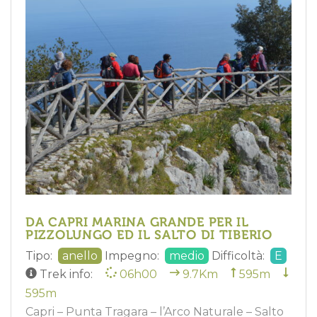
DA CAPRI MARINA GRANDE PER IL
PIZZOLUNGO ED IL SALTO DI TIBERIO
Tipo:
anello
Impegno:
medio
Difficoltà:
E
Trek info:
06h00
9.7Km
595m
595m
Capri – Punta Tragara – l’Arco Naturale – Salto