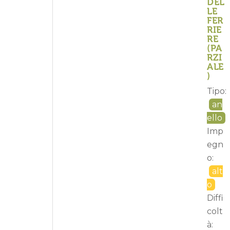
DEL
LE
FER
RIE
RE
(PA
RZI
ALE
)
Tipo:
an
ello
Imp
egn
o:
alt
o
Diffi
colt
à: