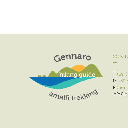
CONT
T
+39 
M
+39 
F
Genna
info@ge