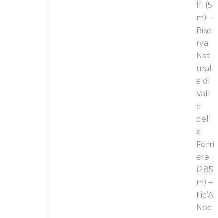
lfi (5
m) –
Rise
rva
Nat
ural
e di
Vall
e
dell
e
Ferri
ere
(285
m) –
Fic’A
Noc