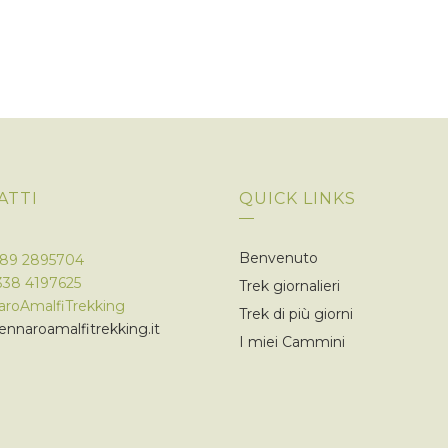
ATTI
QUICK LINKS
Benvenuto
089 2895704
338 4197625
Trek giornalieri
roAmalfiTrekking
Trek di più giorni
nnaroamalfitrekking.it
I miei Cammini