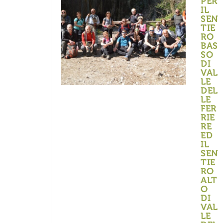
PER
IL
SEN
TIE
RO
BAS
SO
DI
VAL
LE
DEL
LE
FER
RIE
RE
ED
IL
SEN
TIE
RO
ALT
O
DI
VAL
LE