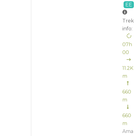
EE
Trek
info:
07h
00
11.2K
m
660
m
660
m
Ama