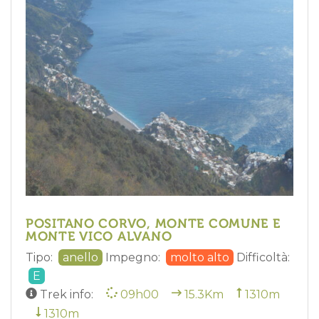
POSITANO CORVO, MONTE COMUNE E
MONTE VICO ALVANO
Tipo:
anello
Impegno:
molto alto
Difficoltà:
E
Trek info:
09h00
15.3Km
1310m
1310m