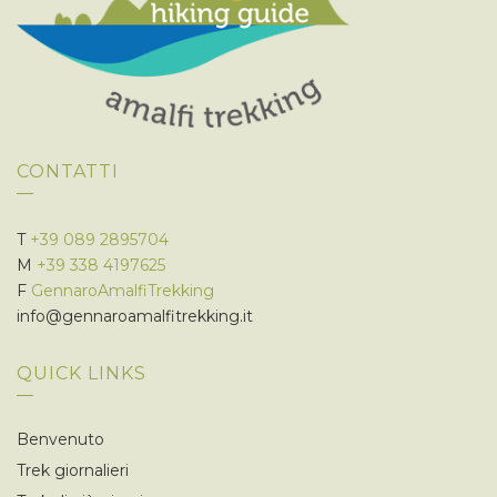
CONTATTI
T
+39 089 2895704
M
+39 338 4197625
F
GennaroAmalfiTrekking
info@gennaroamalfitrekking.it
QUICK LINKS
Benvenuto
Trek giornalieri