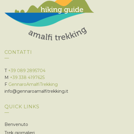
CONTATTI
T
+39 089 2895704
M
+39 338 4197625
F
GennaroAmalfiTrekking
info@gennaroamalfitrekking.it
QUICK LINKS
Benvenuto
Trek giornalieri