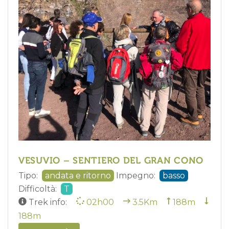
VESUVIO – SENTIERO DEL GRAN CONO
Tipo:
andata e ritorno
Impegno:
basso
Difficoltà:
T
Trek info:
02h00
3.5Km
188m
188m