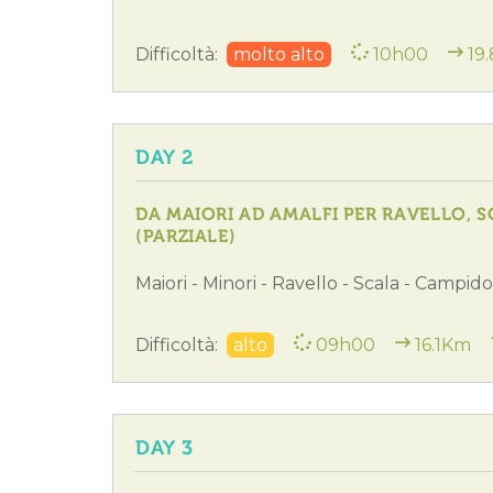
Difficoltà:
molto alto
10h00
19
DAY 2
DA MAIORI AD AMALFI PER RAVELLO, SC
(PARZIALE)
Maiori - Minori - Ravello - Scala - Campido
Difficoltà:
alto
09h00
16.1Km
DAY 3