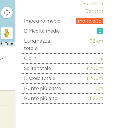
(Sorrento
Centro)
Impegno medio
molto alto
Difficoltà media
E
Lunghezza
92Km
ht
Terms
totale
 al
Giorni
6
Salita totale
6200m
Discesa totale
6200m
Punto più basso
0m
Punto più alto
1122m