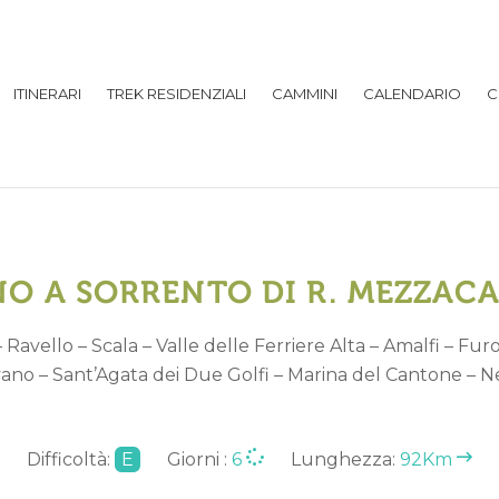
ITINERARI
TREK RESIDENZIALI
CAMMINI
CALENDARIO
C
O A SORRENTO DI R. MEZZACA
Ravello – Scala – Valle delle Ferriere Alta – Amalfi – Furo
no – Sant’Agata dei Due Golfi – Marina del Cantone – 
Difficoltà:
E
Giorni :
6
Lunghezza:
92Km