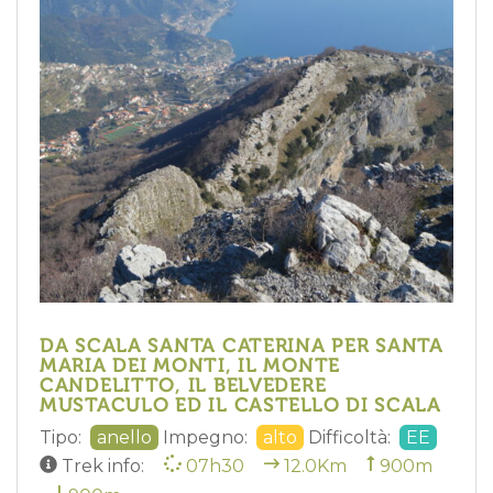
DA SCALA SANTA CATERINA PER SANTA
MARIA DEI MONTI, IL MONTE
CANDELITTO, IL BELVEDERE
MUSTACULO ED IL CASTELLO DI SCALA
Tipo:
anello
Impegno:
alto
Difficoltà:
EE
Trek info:
07h30
12.0Km
900m