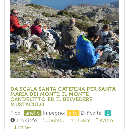
DA SCALA SANTA CATERINA PER SANTA
MARIA DEI MONTI, IL MONTE
CANDELITTO ED IL BELVEDERE
MUSTACULO
Tipo:
anello
Impegno:
alto
Difficoltà:
E
Trek info:
08h00
13.5Km
970m
970m