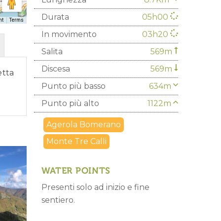
Durata
05h00
ht
Terms
In movimento
03h20
Salita
569m
Discesa
569m
etta
Punto più basso
634m
Punto più alto
1122m
Agerola Bomerano
Monte Tre Calli
WATER POINTS
Presenti solo ad inizio e fine
sentiero.