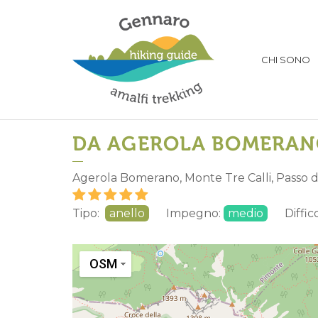
CHI SONO
DA AGEROLA BOMERANO 
Agerola Bomerano, Monte Tre Calli, Passo
Tipo:
anello
Impegno:
medio
Diffico
OSM