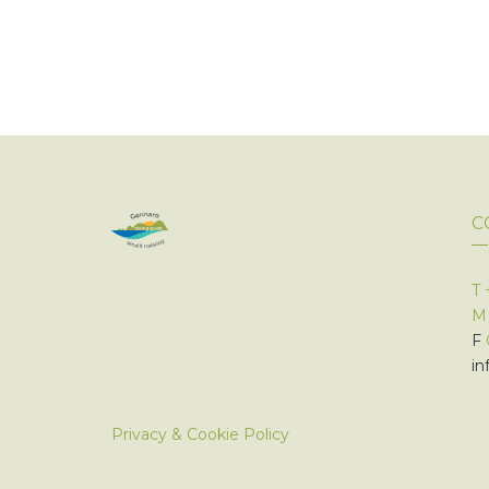
C
T
F
in
Privacy & Cookie Policy