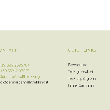
ONTATTI
QUICK LINKS
Benvenuto
+39 089 2895704
M
+39 338 4197625
Trek giornalieri
GennaroAmalfiTrekking
Trek di più giorni
fo@gennaroamalfitrekking.it
I miei Cammini