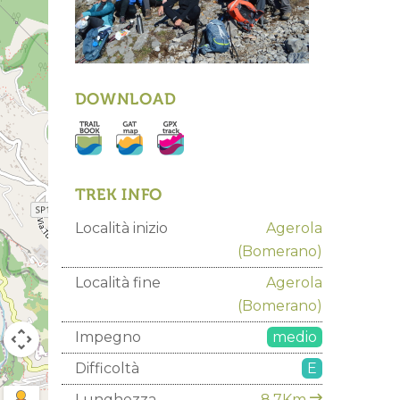
DOWNLOAD
TREK INFO
Località inizio
Agerola
(Bomerano)
Località fine
Agerola
(Bomerano)
Impegno
medio
Difficoltà
E
Lunghezza
8.7Km