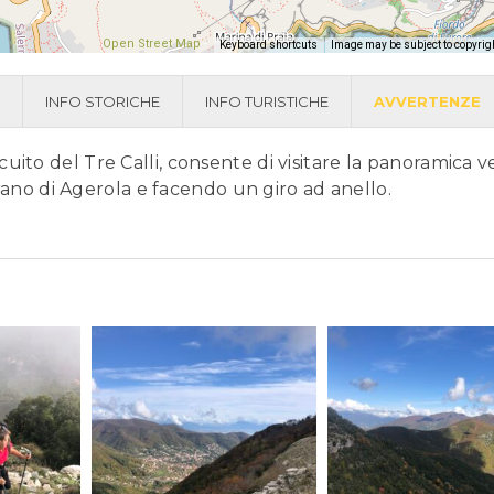
Open Street Map
-
Keyboard shortcuts
Image may be subject to copyrig
INFO STORICHE
INFO TURISTICHE
AVVERTENZE
cuito del Tre Calli, consente di visitare la panoramica v
no di Agerola e facendo un giro ad anello.