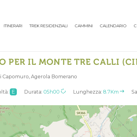
ITINERARI
TREK RESIDENZIALI
CAMMINI
CALENDARIO
C
PER IL MONTE TRE CALLI (CI
 di Capomuro, Agerola Bomerano
ltà:
E
Durata:
05h00
Lunghezza:
8.7Km
Sa