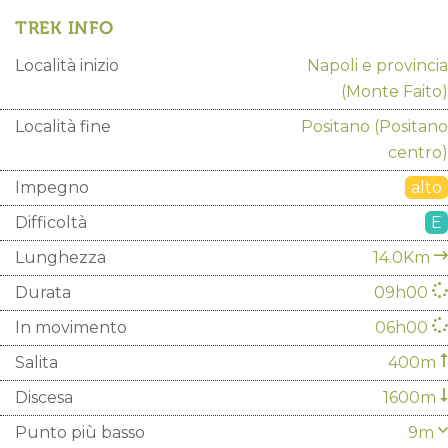
TREK INFO
Località inizio
Napoli e provincia
(Monte Faito)
Località fine
Positano
(Positano
centro)
Impegno
alto
Difficoltà
E
Lunghezza
14.0Km
Durata
09h00
In movimento
06h00
Salita
400m
Discesa
1600m
Punto più basso
9m