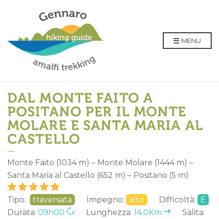
MENU
DAL MONTE FAITO A
POSITANO PER IL MONTE
MOLARE E SANTA MARIA AL
CASTELLO
Monte Faito (1034 m) – Monte Molare (1444 m) –
Santa Maria al Castello (652 m) – Positano (5 m)
Tipo:
traversata
Impegno:
alto
Difficoltà:
E
Durata:
09h00
Lunghezza:
14.0Km
Salita: