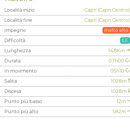
Località inizio
Capri
(Capri Centro)
Località fine
Capri
(Capri Centro)
Impegno
molto alto
Difficoltà
EE
Lunghezza
14.8Km
Durata
07h00
In movimento
05h10
Salita
1028m
Discesa
1028m
Punto più basso
12m
Punto più alto
582m