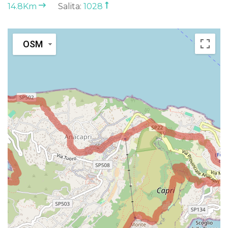
14.8Km
Salita:
1028
OSM