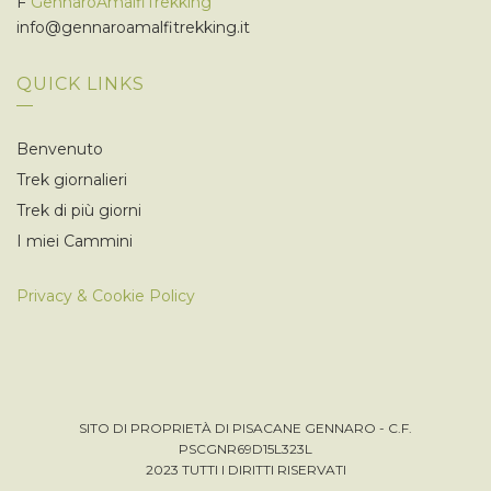
F
GennaroAmalfiTrekking
info@gennaroamalfitrekking.it
QUICK LINKS
Benvenuto
Trek giornalieri
Trek di più giorni
I miei Cammini
Privacy & Cookie Policy
SITO DI PROPRIETÀ DI PISACANE GENNARO - C.F.
PSCGNR69D15L323L
2023 TUTTI I DIRITTI RISERVATI