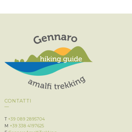
CONTATTI
T
+39 089 2895704
M
+39 338 4197625