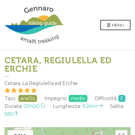
MENU
CETARA, REGIULELLA ED
ERCHIE
Cetara, La Regiulella ed Erchie
Tipo:
anello
Impegno:
medio
Difficoltà:
E
Durata:
05h00
Lunghezza:
9.2Km
Salita:
580