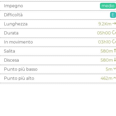
Impegno
medio
Difficoltà
E
Lunghezza
9.2Km
Durata
05h00
In movimento
03h10
Salita
580m
Discesa
580m
Punto più basso
5m
Punto più alto
462m