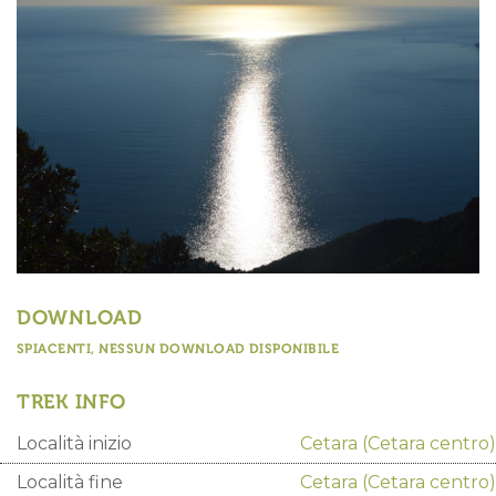
DOWNLOAD
SPIACENTI, NESSUN DOWNLOAD DISPONIBILE
TREK INFO
Località inizio
Cetara
(Cetara centro)
Località fine
Cetara
(Cetara centro)