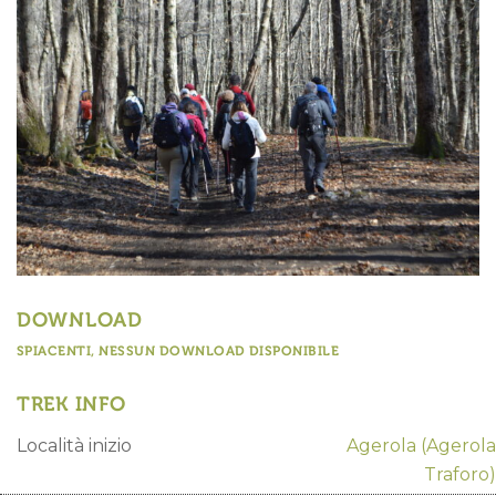
DOWNLOAD
SPIACENTI, NESSUN DOWNLOAD DISPONIBILE
TREK INFO
Località inizio
Agerola
(Agerola
Traforo)