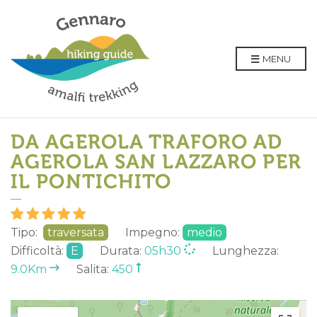
MENU
DA AGEROLA TRAFORO AD
AGEROLA SAN LAZZARO PER
IL PONTICHITO
Tipo:
traversata
Impegno:
medio
Difficoltà:
E
Durata:
05h30
Lunghezza:
9.0Km
Salita:
450