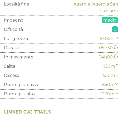
Località fine
Agerola
(Agerola San
Lazzaro)
Impegno
medio
Difficoltà
E
Lunghezza
9.0Km
Durata
05h30
In movimento
04h00
Salita
450m
Discesa
550m
Punto più basso
640m
Punto più alto
1070m
LINKED CAI TRAILS