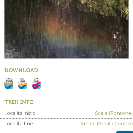
DOWNLOAD
TREK INFO
Località inizio
Scala
(Pontone)
Località fine
Amalfi
(Amalfi Centro)