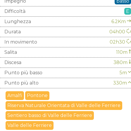
Impegno
basso
Difficoltà
E
Lunghezza
6.2Km
Durata
04h00
In movimento
02h30
Salita
110m
Discesa
380m
Punto più basso
5m
Punto più alto
330m
Amalfi
Pontone
Riserva Naturale Orientata di Valle delle Ferriere
Sentiero basso di Valle delle Ferriere
Valle delle Ferriere