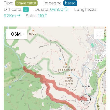
Tipo:
traversata
Impegno:
basso
Difficoltà:
E
Durata:
04h00
Lunghezza:
6.2Km
Salita:
110
OSM