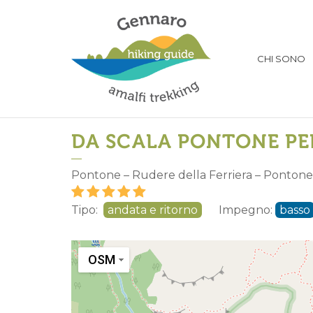
CHI SONO
DA SCALA PONTONE PER
Pontone – Rudere della Ferriera – Pontone
Tipo:
andata e ritorno
Impegno:
basso
OSM