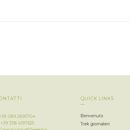
ONTATTI
QUICK LINKS
Benvenuto
+39 089 2895704
M
+39 338 4197625
Trek giornalieri
GennaroAmalfiTrekking