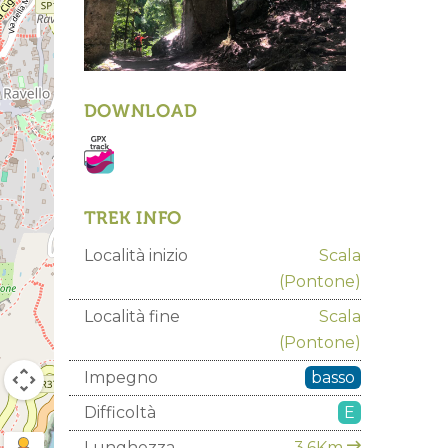
DOWNLOAD
TREK INFO
Località inizio
Scala
(Pontone)
Località fine
Scala
(Pontone)
Impegno
basso
Difficoltà
E
Lunghezza
3.6Km