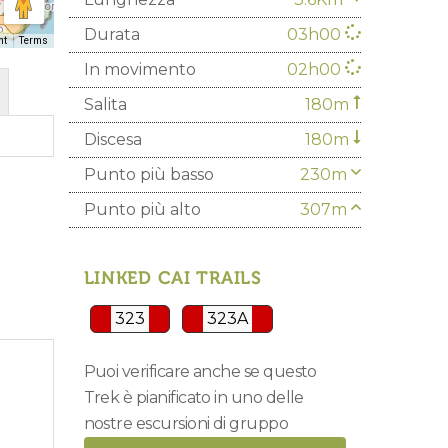
Durata
03h00
ht
Terms
In movimento
02h00
Salita
180m
Discesa
180m
Punto più basso
230m
Punto più alto
307m
LINKED CAI TRAILS
323
323A
Puoi verificare anche se questo
Trek è pianificato in uno delle
nostre escursioni di gruppo