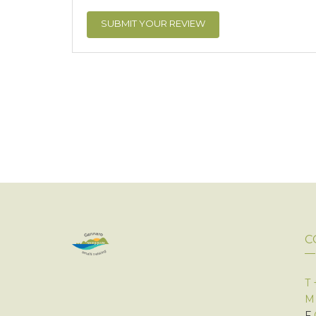
C
T
F