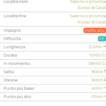
Località inizio
Salerno e provincia
(Corpo di Cava)
Località fine
Salerno e provincia
(Corpo di Cava)
Impegno
molto alto
Difficoltà
EE
Lunghezza
15.0Km
Durata
10h00
In movimento
08h00
Salita
800m
Discesa
800m
Punto più basso
400m
Punto più alto
1014m