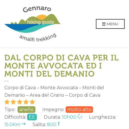
MENU
DAL CORPO DI CAVA PER IL
MONTE AVVOCATA ED I
MONTI DEL DEMANIO
Corpo di Cava – Monte Avvocata – Monti del
Demanio – Area del Grano – Corpo di Cava
Tipo:
anello
Impegno:
molto alto
Difficoltà:
EE
Durata:
10h00
Lunghezza:
15.0Km
Salita:
800