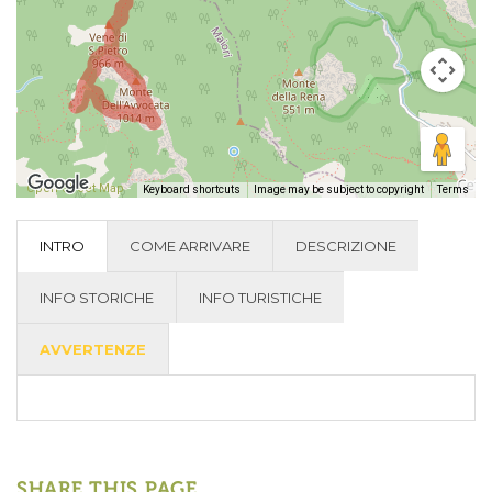
Open Street Map
-
Keyboard shortcuts
Image may be subject to copyright
Terms
INTRO
COME ARRIVARE
DESCRIZIONE
INFO STORICHE
INFO TURISTICHE
AVVERTENZE
SHARE THIS PAGE