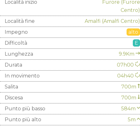
Località inizio
Furore
(Furore
Centro)
Località fine
Amalfi
(Amalfi Centro)
Impegno
alto
Difficoltà
E
Lunghezza
9.9Km
Durata
07h00
In movimento
04h40
Salita
700m
Discesa
700m
Punto più basso
584m
Punto più alto
5m