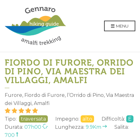
MENU
FIORDO DI FURORE, ORRIDO
DI PINO, VIA MAESTRA DEI
VILLAGGI, AMALFI
Furore, Fiordo di Furore, l’Orrido di Pino, Via Maestra
dei Villaggi, Amalfi
Tipo:
traversata
Impegno:
alto
Difficoltà:
E
Durata:
07h00
Lunghezza:
9.9Km
Salita:
700