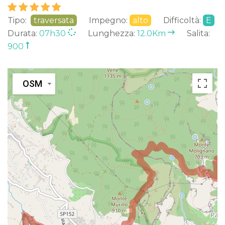
Tipo:
traversata
Impegno:
alto
Difficoltà:
E
Durata:
07h30
Lunghezza:
12.0Km
Salita:
900
OSM