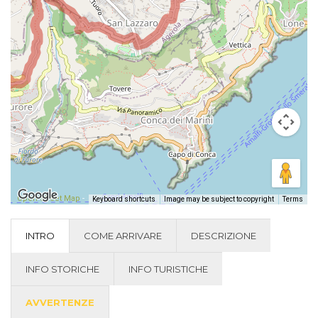
Open Street Map
-
Keyboard shortcuts
Image may be subject to copyright
Terms
INTRO
COME ARRIVARE
DESCRIZIONE
INFO STORICHE
INFO TURISTICHE
AVVERTENZE