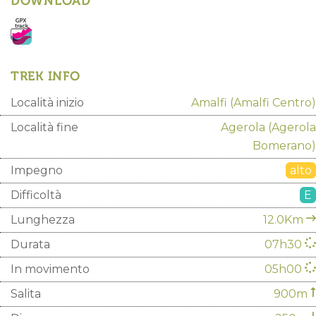
DOWNLOAD
TREK INFO
Località inizio
Amalfi
(Amalfi Centro)
Località fine
Agerola
(Agerola
Bomerano)
Impegno
alto
Difficoltà
E
Lunghezza
12.0Km
Durata
07h30
In movimento
05h00
Salita
900m