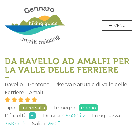
MENU
DA RAVELLO AD AMALFI PER
LA VALLE DELLE FERRIERE
Ravello – Pontone – Riserva Naturale di Valle delle
Ferriere – Amalfi
Tipo:
traversata
Impegno:
medio
Difficoltà:
E
Durata:
05h00
Lunghezza:
7.5Km
Salita:
250