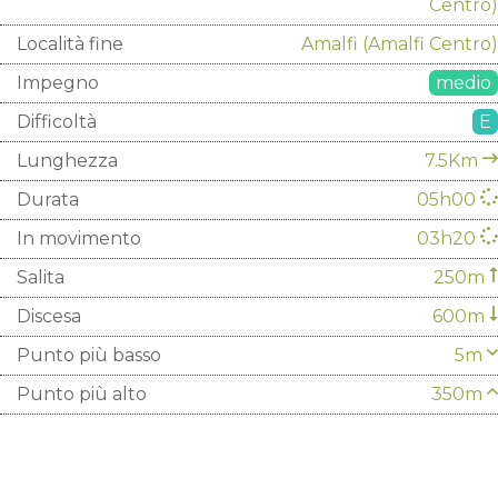
Centro)
Località fine
Amalfi
(Amalfi Centro)
Impegno
medio
Difficoltà
E
Lunghezza
7.5Km
Durata
05h00
In movimento
03h20
Salita
250m
Discesa
600m
Punto più basso
5m
Punto più alto
350m