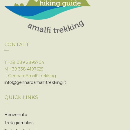
CONTATTI
T
+39 089 2895704
M
+39 338 4197625
F
GennaroAmalfiTrekking
info@gennaroamalfitrekking.it
QUICK LINKS
Benvenuto
Trek giornalieri