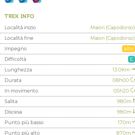
TREK INFO
Località inizio
Maiori
(Capodorso)
Località fine
Maiori
(Capodorso)
Impegno
alto
Difficoltà
E
Lunghezza
13.0Km
Durata
08h00
In movimento
05h20
Salita
980m
Discesa
980m
Punto più basso
170m
Punto più alto
870m