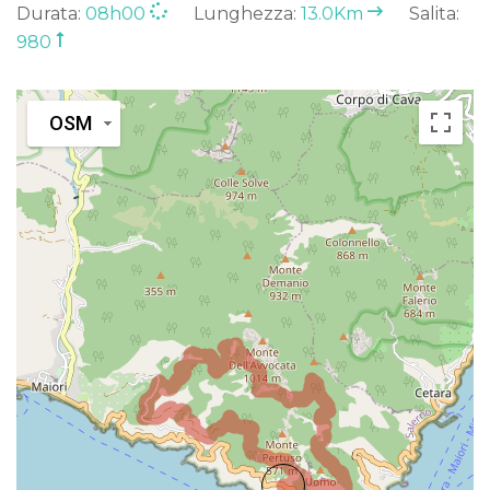
Durata:
08h00
Lunghezza:
13.0Km
Salita:
980
OSM