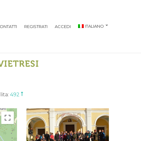
ITALIANO
ONTATTI
REGISTRATI
ACCEDI
VIETRESI
lita:
492