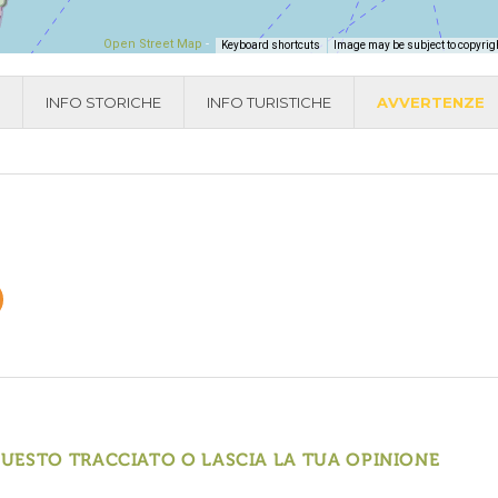
Open Street Map
-
Keyboard shortcuts
Image may be subject to copyrig
INFO STORICHE
INFO TURISTICHE
AVVERTENZE
QUESTO TRACCIATO O LASCIA LA TUA OPINIONE