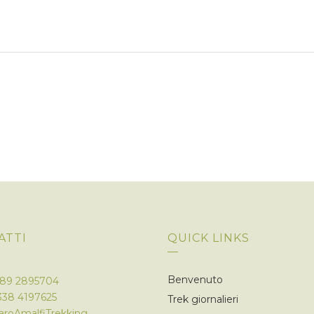
ATTI
QUICK LINKS
Benvenuto
089 2895704
338 4197625
Trek giornalieri
roAmalfiTrekking