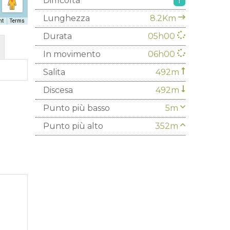
Difficoltà
T
Lunghezza
8.2Km
ht
Terms
Durata
05h00
In movimento
06h00
Salita
492m
Discesa
492m
Punto più basso
5m
Punto più alto
352m