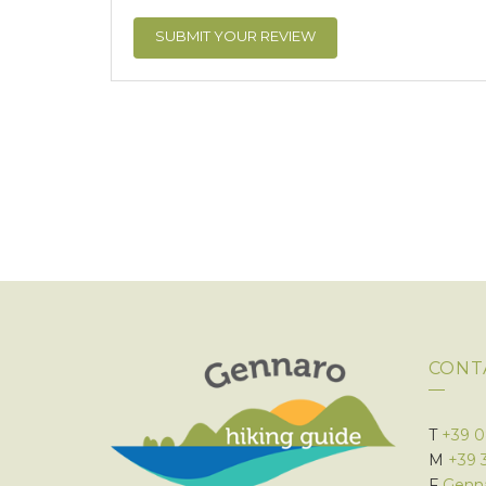
CONT
T
+39 
M
+39 
F
Genna