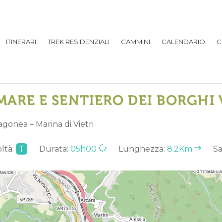
ITINERARI
TREK RESIDENZIALI
CAMMINI
CALENDARIO
C
MARE E SENTIERO DEI BORGHI 
ragonea – Marina di Vietri
ltà:
T
Durata:
05h00
Lunghezza:
8.2Km
Sa