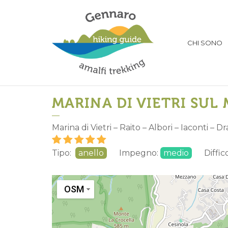
CHI SONO
MARINA DI VIETRI SUL 
Marina di Vietri – Raito – Albori – Iaconti – D
Tipo:
anello
Impegno:
medio
Diffico
OSM