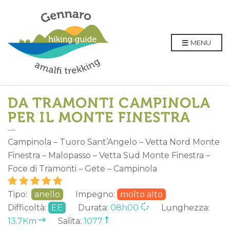
MENU
DA TRAMONTI CAMPINOLA
PER IL MONTE FINESTRA
Campinola – Tuoro Sant’Angelo – Vetta Nord Monte
Finestra – Malopasso – Vetta Sud Monte Finestra –
Foce di Tramonti – Gete – Campinola
Tipo:
anello
Impegno:
molto alto
Difficoltà:
EE
Durata:
08h00
Lunghezza:
13.7Km
Salita:
1077