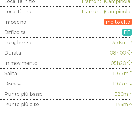
Località inizio
Tramonti
(Campinola)
Località fine
Tramonti
(Campinola)
Impegno
molto alto
Difficoltà
EE
Lunghezza
13.7Km
Durata
08h00
In movimento
05h20
Salita
1077m
Discesa
1077m
Punto più basso
326m
Punto più alto
1145m