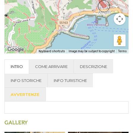
Open Street Map
-
Keyboard shortcuts
Image may be subject to copyright
Terms
INTRO
COME ARRIVARE
DESCRIZIONE
INFO STORICHE
INFO TURISTICHE
AVVERTENZE
GALLERY