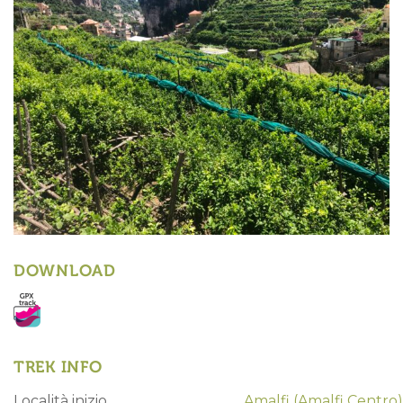
DOWNLOAD
TREK INFO
Località inizio
Amalfi
(Amalfi Centro)