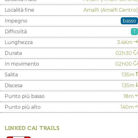
Località fine
Amalfi
(Amalfi Centro)
Impegno
basso
Difficoltà
T
Lunghezza
3.4Km
Durata
02h30
In movimento
02h00
Salita
135m
Discesa
135m
Punto più basso
18m
Punto più alto
140m
LINKED CAI TRAILS