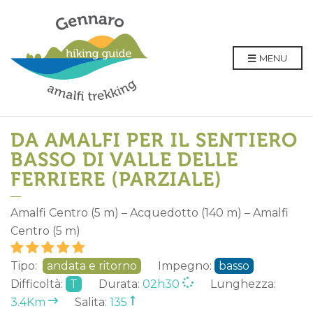
MENU
DA AMALFI PER IL SENTIERO
BASSO DI VALLE DELLE
FERRIERE (PARZIALE)
Amalfi Centro (5 m) – Acquedotto (140 m) – Amalfi
Centro (5 m)
Tipo:
andata e ritorno
Impegno:
basso
Difficoltà:
T
Durata:
02h30
Lunghezza:
3.4Km
Salita:
135