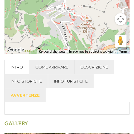
Open Street Map
-
Keyboard shortcuts
Image may be subject to copyright
Terms
INTRO
COME ARRIVARE
DESCRIZIONE
INFO STORICHE
INFO TURISTICHE
AVVERTENZE
GALLERY