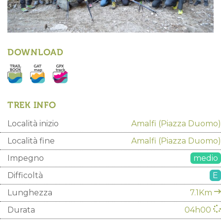
DOWNLOAD
TREK INFO
Località inizio
Amalfi
(Piazza Duomo)
Località fine
Amalfi
(Piazza Duomo)
Impegno
medio
Difficoltà
E
Lunghezza
7.1Km
Durata
04h00