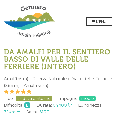
MENU
DA AMALFI PER IL SENTIERO
BASSO DI VALLE DELLE
FERRIERE (INTERO)
Amalfi (5 m) – Riserva Naturale di Valle delle Ferriere
(285 m) – Amalfi (5 m)
Tipo:
andata e ritorno
Impegno:
medio
Difficoltà:
E
Durata:
04h00
Lunghezza:
7.1Km
Salita:
313