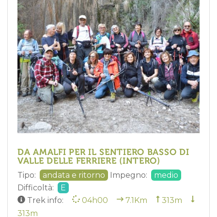
DA AMALFI PER IL SENTIERO BASSO DI
VALLE DELLE FERRIERE (INTERO)
Tipo:
andata e ritorno
Impegno:
medio
Difficoltà:
E
Trek info:
04h00
7.1Km
313m
313m