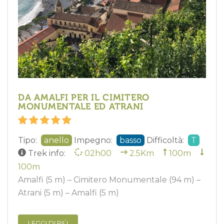
DA AMALFI PER IL CIMITERO
MONUMENTALE ED ATRANI
Tipo:
anello
Impegno:
basso
Difficoltà:
T
Trek info:
02h00
2.5Km
100m
100m
Amalfi (5 m) – Cimitero Monumentale (94 m) –
Atrani (5 m) – Amalfi (5 m)
LEGGI DI PIÙ